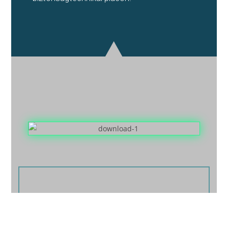
Az Ajax rendszerek teljesen vezeték nélküli
működésűek, így gyorsan és tisztán
telepíthetők, nincs szükség falvésésre vagy