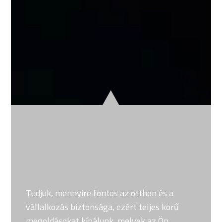
Tudjuk, mennyire fontos az otthon és a
vállalkozás biztonsága, ezért teljes körű
megoldásokat kínálunk, melyek az Ön