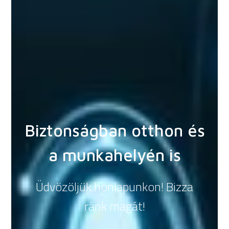
Biztonságban otthon és
a munkahelyén is
Üdvözöljük honlapunkon! Bizza
ránk magát!